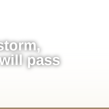
storm,
will pass