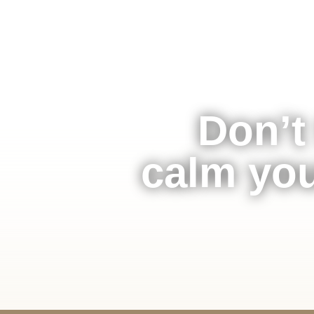
HOME
ÜBER MI
Don’t
calm you