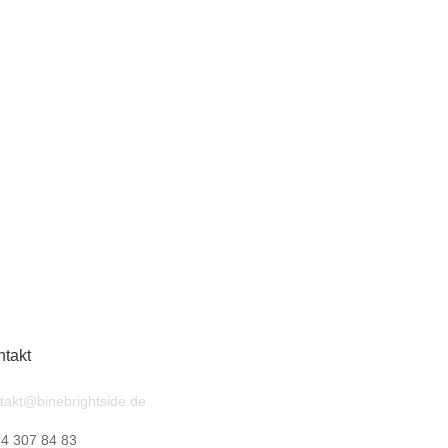
takt
takt@binebrightside.de
4 307 84 83