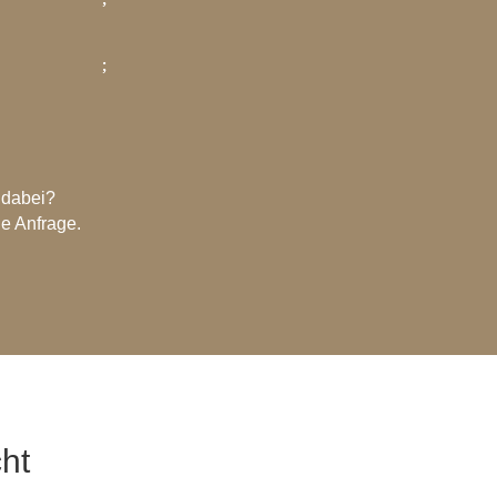
 dabei?
le Anfrage.
cht