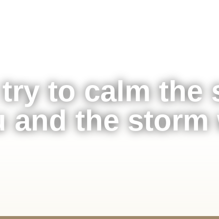
CH
ANGEBOTE
KERZEN
 try to calm the 
 and the storm 