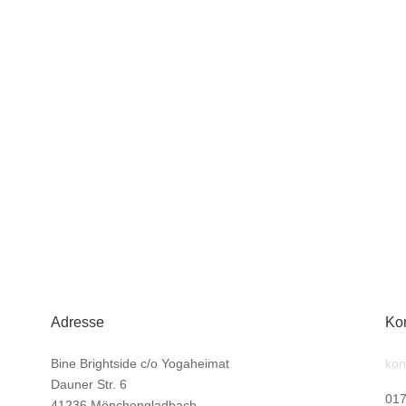
Adresse
Kon
Bine Brightside c/o Yogaheimat
kon
Dauner Str. 6
017
41236 Mönchengladbach